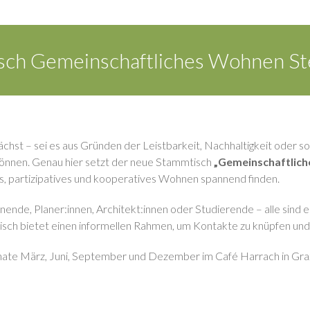
sch Gemeinschaftliches Wohnen St
t – sei es aus Gründen der Leistbarkeit, Nachhaltigkeit oder soz
können. Genau hier setzt der neue Stammtisch
„Gemeinschaftlic
ches, partizipatives und kooperatives Wohnen spannend finden.
nde, Planer:innen, Architekt:innen oder Studierende – alle sind ei
isch bietet einen informellen Rahmen, um Kontakte zu knüpfen un
onate März, Juni, September und Dezember im Café Harrach in Gra