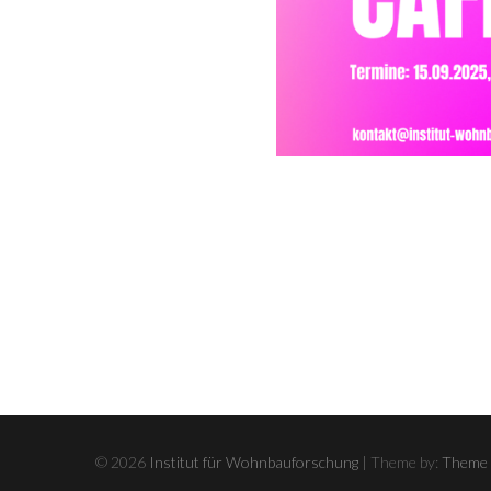
© 2026
Institut für Wohnbauforschung
| Theme by:
Theme