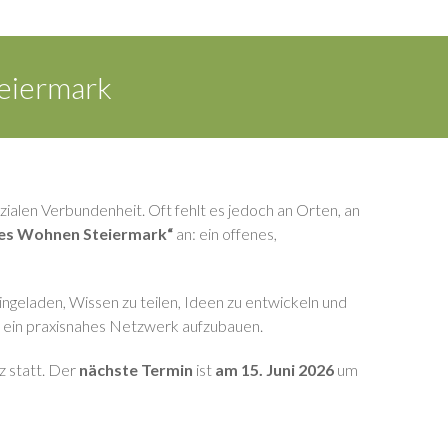
eiermark
ialen Verbundenheit. Oft fehlt es jedoch an Orten, an
hes Wohnen Steiermark“
an: ein offenes,
ngeladen, Wissen zu teilen, Ideen zu entwickeln und
d ein praxisnahes Netzwerk aufzubauen.
z statt. Der
nächste Termin
ist
am 15. Juni 2026
um