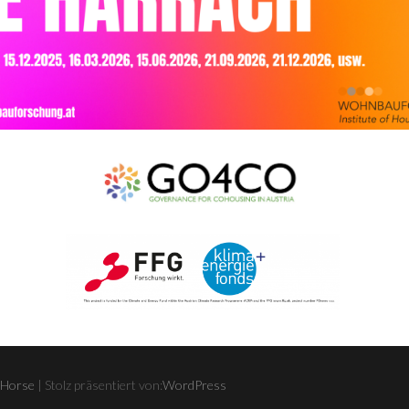
 Horse
| Stolz präsentiert von:
WordPress