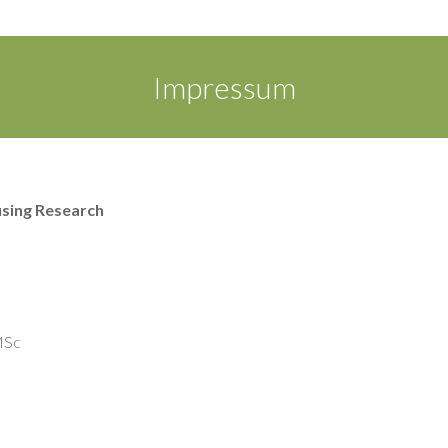
Impressum
using Research
 MSc